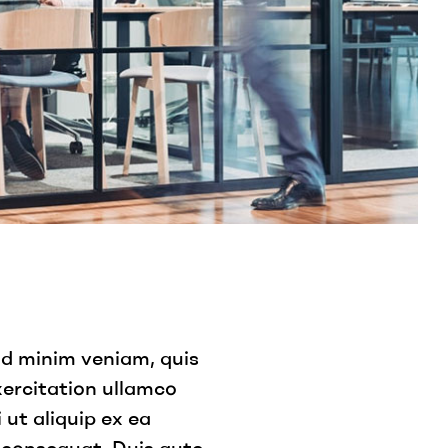
ad minim veniam, quis
ercitation ullamco
i ut aliquip ex ea
onsequat. Duis aute