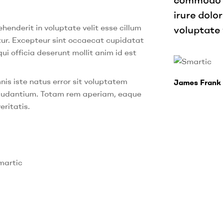
irure dolor
ehenderit in voluptate velit esse cillum
voluptate v
atur. Excepteur sint occaecat cupidatat
qui officia deserunt mollit anim id est
nis iste natus error sit voluptatem
James Fran
audantium. Totam rem aperiam, eaque
eritatis.