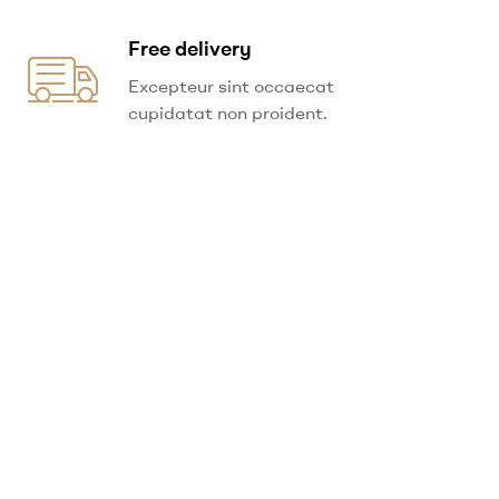
Free delivery
Excepteur sint occaecat
cupidatat non proident.
Ready to revolutionize
your website?