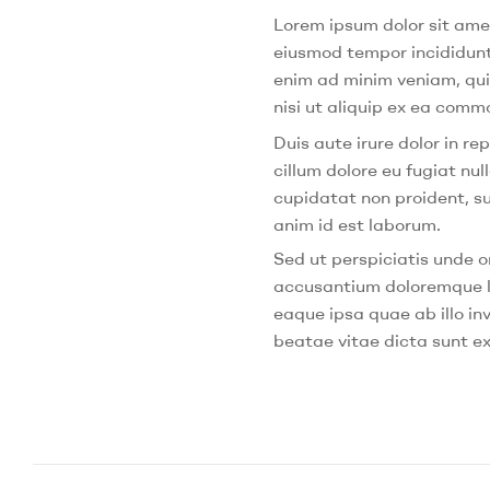
Lorem ipsum dolor sit amet
eiusmod tempor incididunt
enim ad minim veniam, qui
nisi ut aliquip ex ea com
Duis aute irure dolor in re
cillum dolore eu fugiat nu
cupidatat non proident, sun
anim id est laborum.
Sed ut perspiciatis unde o
accusantium doloremque 
eaque ipsa quae ab illo in
beatae vitae dicta sunt e