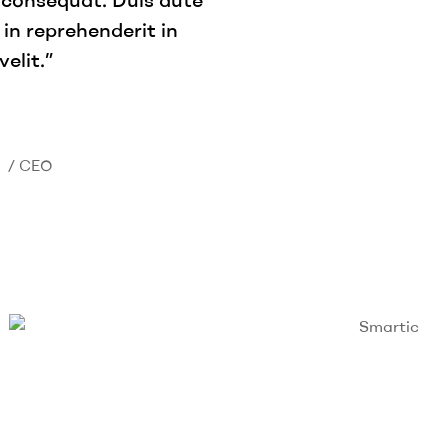
 in reprehenderit in
elit.”
k
/ CEO