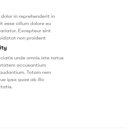
 dolor in reprehenderit in
it esse cillum dolore eu
pariatur. Excepteur sint
idatat non proident
ity
ciatis unde omnis iste natus
luptatem accusantium
laudantium. Totam rem
ue ipsa quae ab illo
tatis.