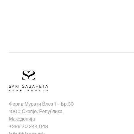
Bio
Ферид Мурати Влез 1 – Бр.30
San
1000 Скопје, Република
Македонија
+389 70 244 048
info@biosan.mk