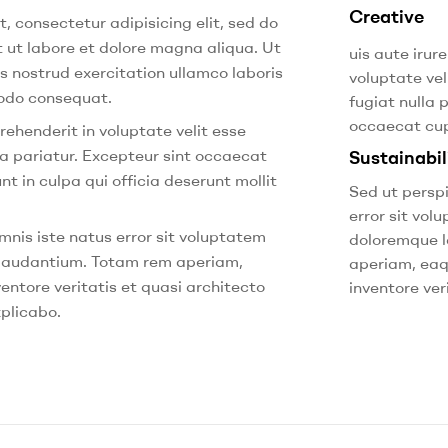
Creative
, consectetur adipisicing elit, sed do
 ut labore et dolore magna aliqua. Ut
uis aute irure
s nostrud exercitation ullamco laboris
voluptate vel
modo consequat.
fugiat nulla 
occaecat cup
prehenderit in voluptate velit esse
lla pariatur. Excepteur sint occaecat
Sustainabil
t in culpa qui officia deserunt mollit
Sed ut perspi
error sit vo
mnis iste natus error sit voluptatem
doloremque 
laudantium. Totam rem aperiam,
aperiam, eaq
ventore veritatis et quasi architecto
inventore veri
xplicabo.